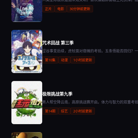
正片
电影
30分钟前更新
咒术回战 第三季
涩谷事变后续，虎杖面对宿傩的考验。五条悟能否回归？
第10集
动漫
1小时前更新
极限挑战第九季
男人帮空降云南，高原挑战赛开启。体力与智力的双重考
第14期
综艺
2小时前更新