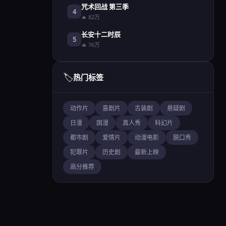
咒术回战 第三季
4
🔥 82万
长安十二时辰
5
🔥 76万
🏷️
热门标签
动作片
喜剧片
古装剧
悬疑剧
日漫
国漫
真人秀
科幻片
都市剧
爱情片
动漫电影
脱口秀
犯罪片
历史剧
最新上映
高分推荐