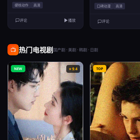
硬核动作
高清
口碑动漫
高清
评论
播放
评论
热门电视剧
📺
国产剧 · 美剧 · 韩剧 · 日剧
NEW
⭐ 9.4
TOP