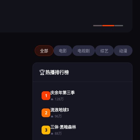
全部
电影
电视剧
综艺
动漫
🏆
热播排行榜
庆余年第三季
1
🔥 128万
流浪地球3
2
🔥 96万
三体·黑暗森林
3
🔥 88万