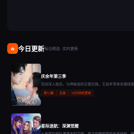
今日更新
🔥
每日精选 · 实时更新
庆余年第三季
范闲深入敌后，与神秘组织正面交锋。王启年带来关键线
第12集
古装
10分钟前更新
星际迷航：深渊觉醒
人类星际舰队遭遇未知文明，首次接触即面临生死抉择。