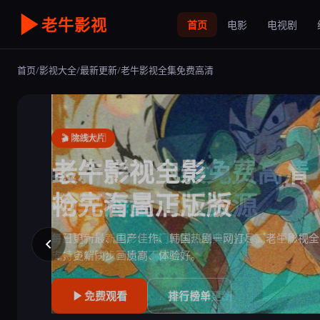
老牛影视
首页
电影
电视剧
首页
/
影视大全
/
最新更新
/
老牛影视全集免费高清
🎬 院线大片
最新院线电影
抢先看高清正版
好莱坞大片、国产佳作、韩国热剧一网打尽，老牛影视全
库，更新快、画质高、体验好。
立即观看
免费观看
追剧入口
查看最新更新
排行榜单
综艺节目