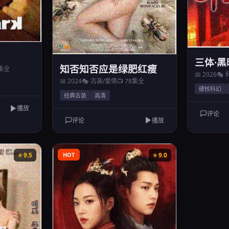
三体·
知否知否应是绿肥红瘦
2集全
📅 2026
🎭
📅 2024
🎭 古装/爱情
📺 78集全
硬核科幻
经典古装
高清
播放
评论
评论
播放
⭐ 9.5
HOT
⭐ 9.0