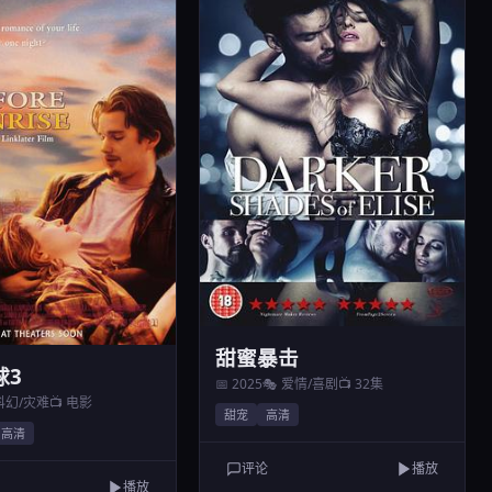
甜蜜暴击
球3
📅 2025
🎭 爱情/喜剧
📺 32集
 科幻/灾难
📺 电影
甜宠
高清
高清
评论
播放
播放