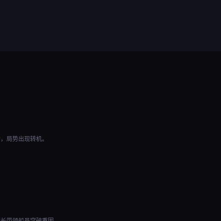
索，局势出现转机。
舰长带领船员突破重围。