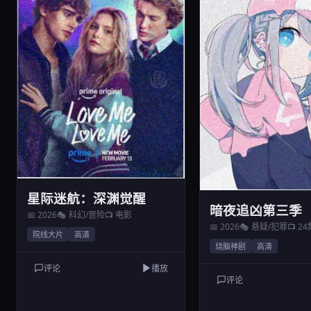
星际迷航：深渊觉醒
暗夜追凶第三季
📅 2026
🎭 科幻/冒险
📺 电影
📅 2026
🎭 悬疑/犯罪
📺 2
院线大片
高清
烧脑神剧
高清
评论
播放
评论