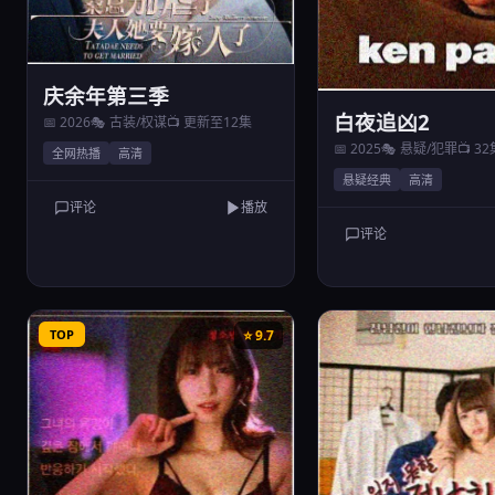
庆余年第三季
白夜追凶2
📅 2026
🎭 古装/权谋
📺 更新至12集
📅 2025
🎭 悬疑/犯罪
📺 3
全网热播
高清
悬疑经典
高清
评论
播放
评论
TOP
⭐ 9.7