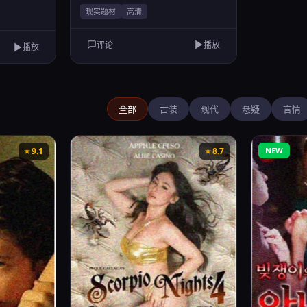
现实题材
高清
评论
播放
播放
全部
古装
现代
悬疑
言情
⭐ 9.1
⭐ 8.7
NEW