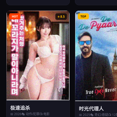
HOT
⭐ 8.5
TOP
极速追杀
时光代理人
📅 2026
🎭 动作/犯罪
📺 电影
📅 2025
🎭 奇幻/悬疑
📺 1