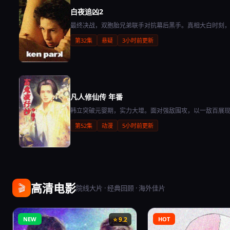
白夜追凶2
最终决战，双胞胎兄弟联手对抗幕后黑手。真相大白时刻
第32集
悬疑
3小时前更新
凡人修仙传 年番
韩立突破元婴期，实力大增。面对强敌围攻，以一敌百展
第52集
动漫
5小时前更新
高清电影
🎬
院线大片 · 经典回顾 · 海外佳片
NEW
⭐ 9.2
HOT