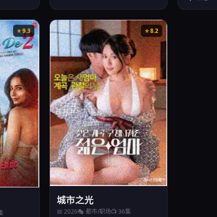
⭐ 9.3
⭐ 8.2
城市之光
📅 2026
🎭 都市/职场
📺 36集
2集