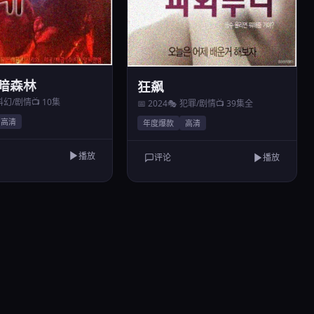
黑暗森林
狂飙
 科幻/剧情
📺 10集
📅 2024
🎭 犯罪/剧情
📺 39集全
高清
年度爆款
高清
播放
评论
播放