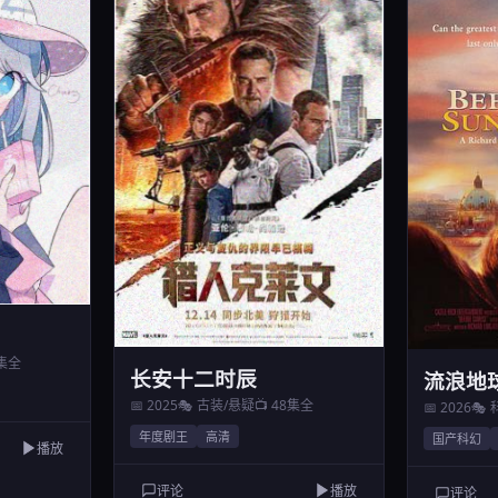
4集全
长安十二时辰
流浪地
📅 2025
🎭 古装/悬疑
📺 48集全
📅 2026
🎭
年度剧王
高清
国产科幻
播放
评论
播放
评论