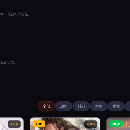
，每一秒都扣人心弦。
现真正实力。
全部
动作
科幻
喜剧
爱情
⭐ 8.8
TOP
⭐ 9.5
NEW